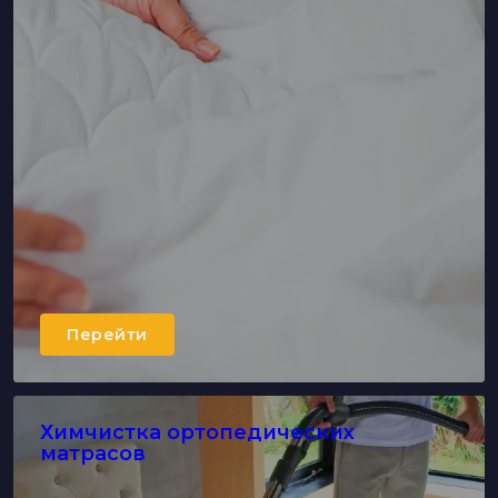
Перейти
Химчистка ортопедических
матрасов