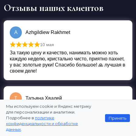
Отзывы наших клиентов
A
Azhgildiew Rakhmet
10 мая
Оценка
5
из 5
За такую цену и качество, нанимать можно хоть
каждую неделю, кристально чисто, приятно пахнет,
у вас золотые руки! Спасибо большое! 🙏 лучшая в
своем деле!
Т
Татьяна Хвалей
Мы используем cookie и Яндекс метрику
4 мая
для персонализации и аналитики.
Оценка
5
из 5
Подробнее в
политике
Принять
Очень быстрая уборка этой клининговой службой.
конфиденциальности и обработке
К тому же очень качественно и чисто. После
данных
.
ремонта особенно подходит. Все будет чисто и