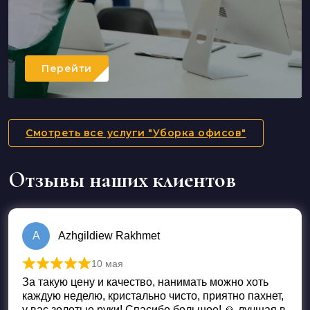
Перейти
Смотреть все услуги "Уборка офисов"
Отзывы наших клиентов
A
Azhgildiew Rakhmet
10 мая
Оценка
5
из 5
За такую цену и качество, нанимать можно хоть
каждую неделю, кристально чисто, приятно пахнет,
у вас золотые руки! Спасибо большое! 🙏 лучшая в