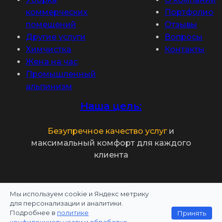
коммерческих
Портфолио
помещений
Отзывы
Другие услуги
Вопросы
Химчистка
Контакты
Жена на час
Промышленный
альпинизм
Наша цель:
Безупречное качество услуг
и
максимальный комфорт для каждого
клиента
Мы используем cookie и Яндекс метрику
Политика конфиденциальности
для персонализации и аналитики.
Подробнее в
политике
Принять
Информация на сайте не является публичной